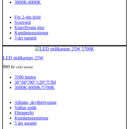
3000K/4000K
För 2-4m höjd
Svart/grå
Klart/frostat glas
Kundanpassningar
3 års garanti
LED strålkastare 25W
980
kr
exkl moms
3500 lumen
30°/60°/90°/120°/T3M
3000K/4000K/5700K
Allmän, skyltbelysning
Valbar optik
Flimmerfri
Kundanpassningar
5 års garanti