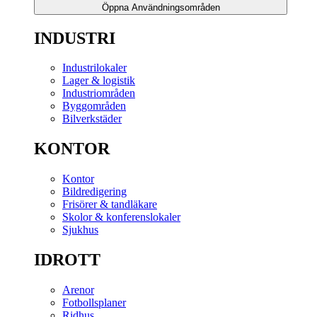
Öppna Användningsområden
INDUSTRI
Industrilokaler
Lager & logistik
Industriområden
Byggområden
Bilverkstäder
KONTOR
Kontor
Bildredigering
Frisörer & tandläkare
Skolor & konferenslokaler
Sjukhus
IDROTT
Arenor
Fotbollsplaner
Ridhus