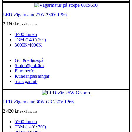
LED vägarmatur 25W 230V IP66
2 160
kr
exkl moms
3400 lumen
T3M (140°x70°)
3000K/4000K
GC & elljusspår
Stolphöjd 4-6m
Flimmerfri
Kundanpassningar
5 års garanti
LED vägarmatur 30W G3 230V IP66
2 420
kr
exkl moms
5200 lumen
T3M (140°x70°)