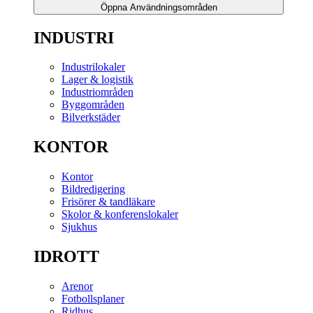
Öppna Användningsområden
INDUSTRI
Industrilokaler
Lager & logistik
Industriområden
Byggområden
Bilverkstäder
KONTOR
Kontor
Bildredigering
Frisörer & tandläkare
Skolor & konferenslokaler
Sjukhus
IDROTT
Arenor
Fotbollsplaner
Ridhus