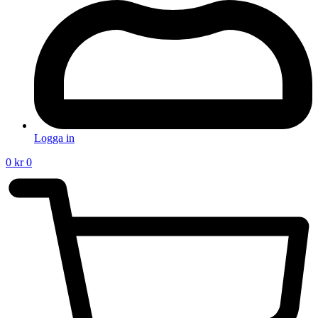
Logga in
0
kr
0