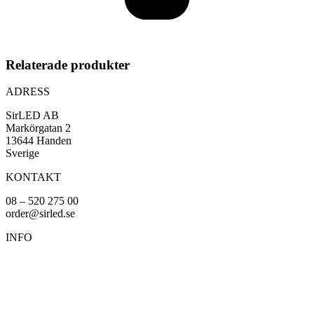
Relaterade produkter
ADRESS
SirLED AB
Markörgatan 2
13644 Handen
Sverige
KONTAKT
08 – 520 275 00
order@sirled.se
INFO
Om oss
Köpvillkor
Integritetspolicy
Miljöpolicy