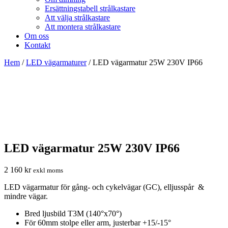
Ersättningstabell strålkastare
Att välja strålkastare
Att montera strålkastare
Om oss
Kontakt
Hem
/
LED vägarmaturer
/ LED vägarmatur 25W 230V IP66
LED vägarmatur 25W 230V IP66
2 160
kr
exkl moms
LED vägarmatur för gång- och cykelvägar (GC), elljusspår &
mindre vägar.
Bred ljusbild T3M (140°x70°)
För 60mm stolpe eller arm, justerbar +15/-15°