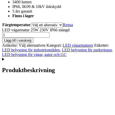
3400 lumen
IP66, IK09 & 10kV åskskydd
5 års garanti
Finns i lager
Färgtemperatur
Rensa
LED vägarmatur 25W 230V IP66 mängd
Lägg till i varukorg
Artikelnr:
Välj alternativen
Kategori:
LED vägarmaturer
Etiketter:
LED belysning för industriområden
,
LED belysning för parkeringar
,
LED belysning för vägar, gator och GC
Produktbeskrivning