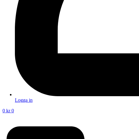
Logga in
0
kr
0