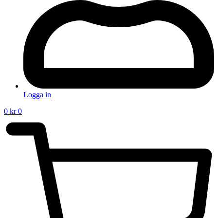
Logga in
0
kr
0