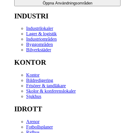
Öppna Användningsområden
INDUSTRI
Industrilokaler
Lager & logistik
Industriområden
Byggområden
Bilverkstäder
KONTOR
Kontor
Bildredigering
Frisörer & tandläkare
Skolor & konferenslokaler
Sjukhus
IDROTT
Arenor
Fotbollsplaner
Ridhus