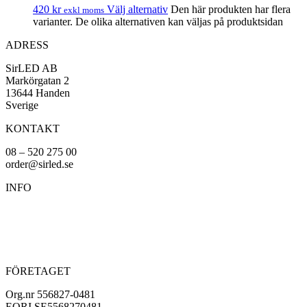
420
kr
Välj alternativ
Den här produkten har flera
exkl moms
varianter. De olika alternativen kan väljas på produktsidan
ADRESS
SirLED AB
Markörgatan 2
13644 Handen
Sverige
KONTAKT
08 – 520 275 00
order@sirled.se
INFO
Om oss
Köpvillkor
Integritetspolicy
Miljöpolicy
FÖRETAGET
Org.nr 556827-0481
EORI SE5568270481