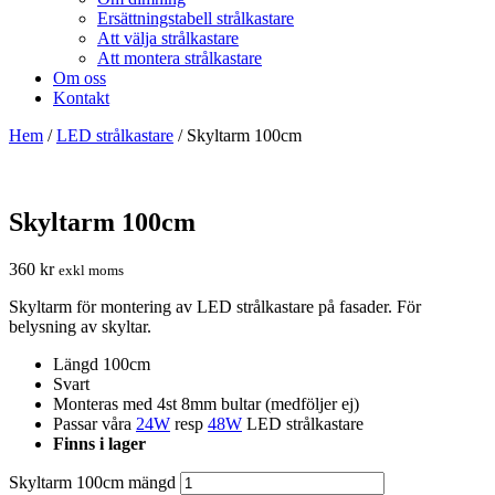
Ersättningstabell strålkastare
Att välja strålkastare
Att montera strålkastare
Om oss
Kontakt
Hem
/
LED strålkastare
/ Skyltarm 100cm
Skyltarm 100cm
360
kr
exkl moms
Skyltarm för montering av LED strålkastare på fasader. För
belysning av skyltar.
Längd 100cm
Svart
Monteras med 4st 8mm bultar (medföljer ej)
Passar våra
24W
resp
48W
LED strålkastare
Finns i lager
Skyltarm 100cm mängd