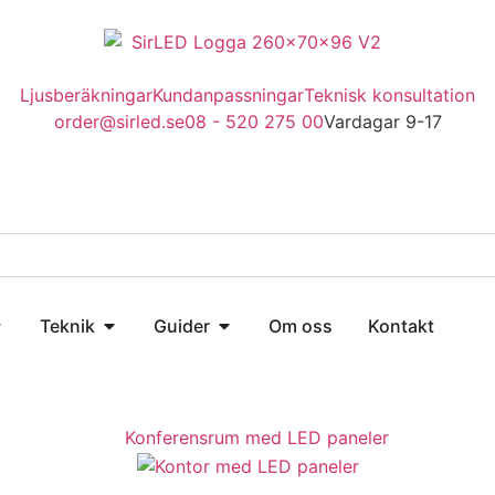
Ljusberäkningar
Kundanpassningar
Teknisk konsultation
order@sirled.se
08 - 520 275 00
Vardagar 9-17
Teknik
Guider
Om oss
Kontakt