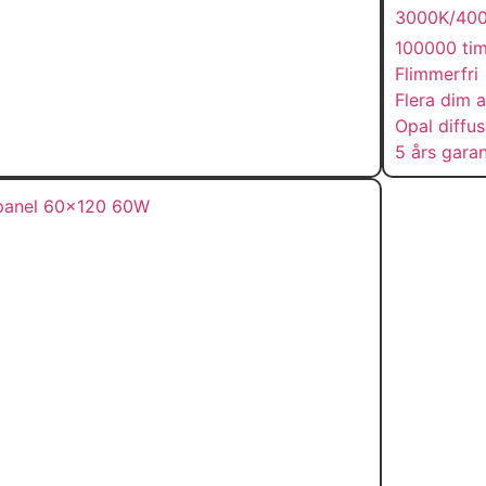
3000K/40
100000 ti
Flimmerfri
Flera dim a
Opal diffus
5 års garan