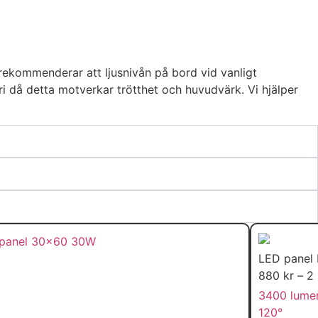
 rekommenderar att ljusnivån på bord vid vanligt
i då detta motverkar trötthet och huvudvärk. Vi hjälper
LED pane
880
kr
–
2
3400 lume
120°