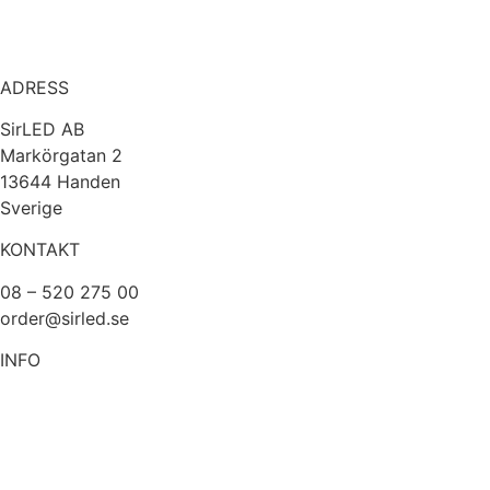
ADRESS
SirLED AB
Markörgatan 2
13644 Handen
Sverige
KONTAKT
08 – 520 275 00
order@sirled.se
INFO
Om oss
Köpvillkor
Integritetspolicy
Miljöpolicy