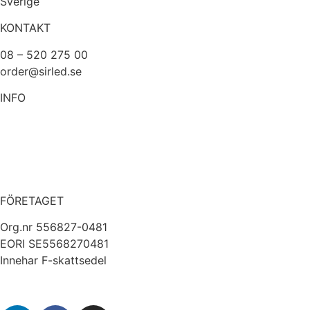
Sverige
KONTAKT
08 – 520 275 00
order@sirled.se
INFO
Om oss
Köpvillkor
Integritetspolicy
Miljöpolicy
FÖRETAGET
Org.nr 556827-0481
EORI SE5568270481
Innehar F-skattsedel