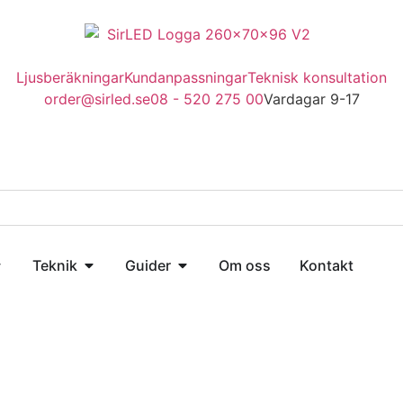
Ljusberäkningar
Kundanpassningar
Teknisk konsultation
order@sirled.se
08 - 520 275 00
Vardagar 9-17
Teknik
Guider
Om oss
Kontakt