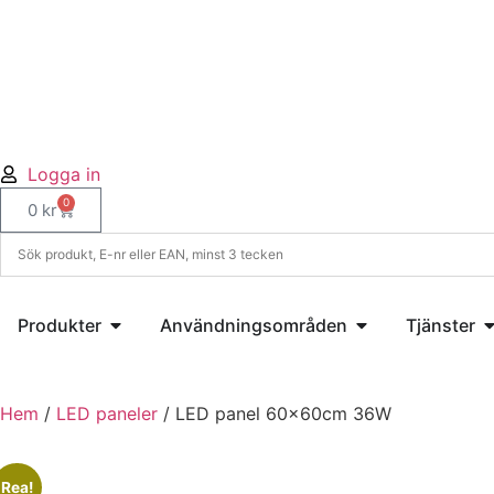
Logga in
0
0
kr
Produkter
Användningsområden
Tjänster
Hem
/
LED paneler
/ LED panel 60x60cm 36W
Rea!