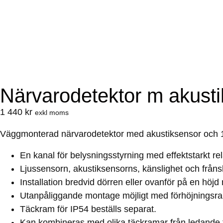
Närvarodetektor m akust
1 440
kr
exkl moms
Väggmonterad närvarodetektor med akustiksensor och 
En kanal för belysningsstyrning med effektstarkt re
Ljussensorn, akustiksensorns, känslighet och frånsl
Installation bredvid dörren eller ovanför på en hö
Utanpåliggande montage möjligt med förhöjningsr
Täckram för IP54 beställs separat.
Kan kombineras med olika täckramar från ledande ti