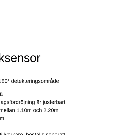
iksensor
180° detekteringsområde
lä
agsfördröjning är justerbart
jd mellan 1.10m och 2.20m
am
llverkare, beställs separat!