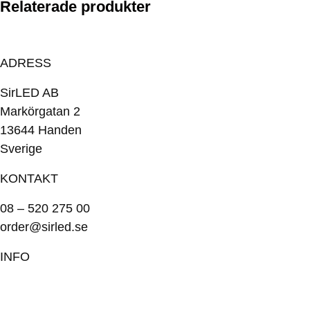
Relaterade produkter
ADRESS
SirLED AB
Markörgatan 2
13644 Handen
Sverige
KONTAKT
08 – 520 275 00
order@sirled.se
INFO
Om oss
Köpvillkor