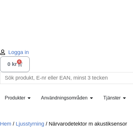
Logga in
0
0
kr
Produkter
Användningsområden
Tjänster
Hem
/
Ljusstyrning
/ Närvarodetektor m akustiksensor