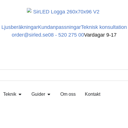
Ljusberäkningar
Kundanpassningar
Teknisk konsultation
order@sirled.se
08 - 520 275 00
Vardagar 9-17
Teknik
Guider
Om oss
Kontakt