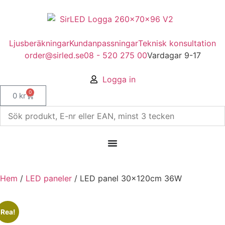
Ljusberäkningar
Kundanpassningar
Teknisk konsultation
order@sirled.se
08 - 520 275 00
Vardagar 9-17
Logga in
0
0
kr
Hem
/
LED paneler
/ LED panel 30x120cm 36W
Rea!