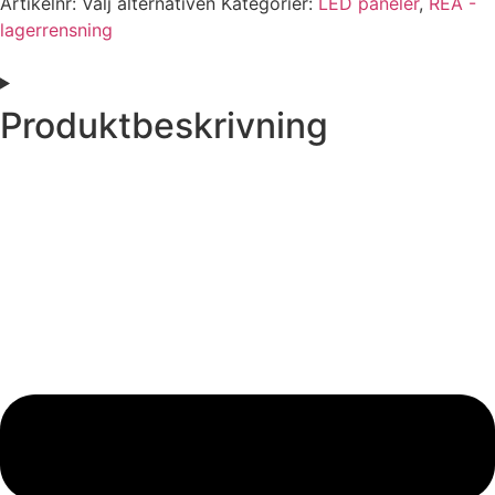
Artikelnr:
Välj alternativen
Kategorier:
LED paneler
,
REA -
lagerrensning
Produktbeskrivning