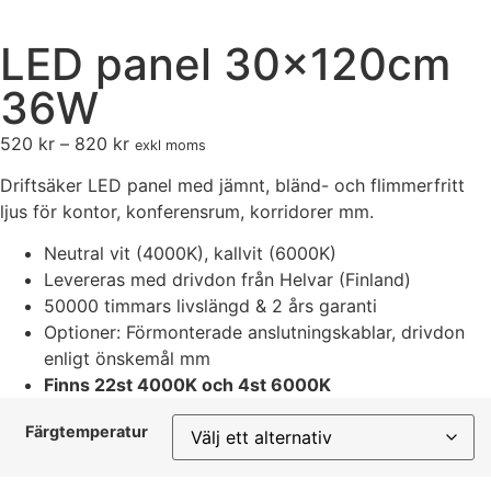
LED panel 30x120cm
36W
520
kr
–
820
kr
exkl moms
Driftsäker LED panel med jämnt, bländ- och flimmerfritt
ljus för kontor, konferensrum, korridorer mm.
Neutral vit (4000K), kallvit (6000K)
Levereras med drivdon från Helvar (Finland)
50000 timmars livslängd & 2 års garanti
Optioner: Förmonterade anslutningskablar, drivdon
enligt önskemål mm
Finns 22st 4000K och 4st 6000K
Färgtemperatur