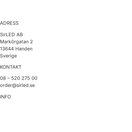
ADRESS
SirLED AB
Markörgatan 2
13644 Handen
Sverige
KONTAKT
08 – 520 275 00
order@sirled.se
INFO
Om oss
Köpvillkor
Integritetspolicy
Miljöpolicy