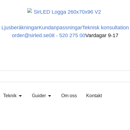
Ljusberäkningar
Kundanpassningar
Teknisk konsultation
order@sirled.se
08 - 520 275 00
Vardagar 9-17
Teknik
Guider
Om oss
Kontakt