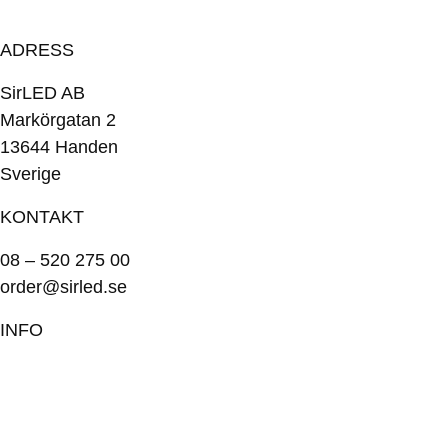
ADRESS
SirLED AB
Markörgatan 2
13644 Handen
Sverige
KONTAKT
08 – 520 275 00
order@sirled.se
INFO
Om oss
Köpvillkor
Integritetspolicy