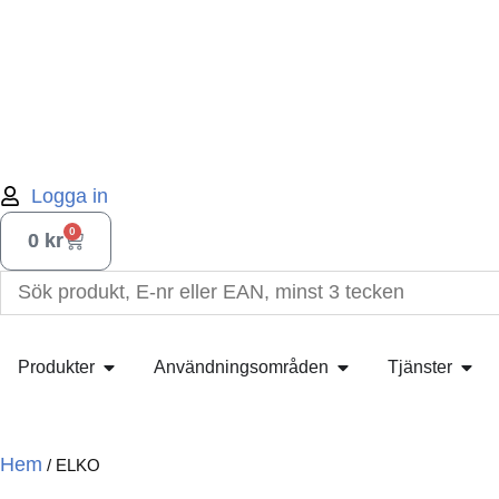
Logga in
0
0
kr
Produkter
Användningsområden
Tjänster
Hem
/
ELKO