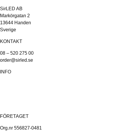
SirLED AB
Markörgatan 2
13644 Handen
Sverige
KONTAKT
08 – 520 275 00
order@sirled.se
INFO
Om oss
Köpvillkor
Integritetspolicy
Miljöpolicy
FÖRETAGET
Org.nr 556827-0481