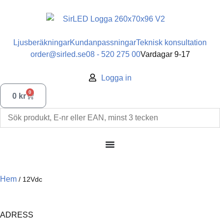
Ljusberäkningar
Kundanpassningar
Teknisk konsultation
order@sirled.se
08 - 520 275 00
Vardagar 9-17
Logga in
0
0
kr
Hem
/
12Vdc
ADRESS