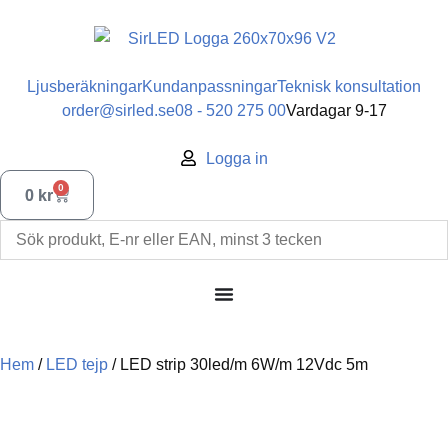
Ljusberäkningar
Kundanpassningar
Teknisk konsultation
order@sirled.se
08 - 520 275 00
Vardagar 9-17
Logga in
0
0
kr
Hem
/
LED tejp
/ LED strip 30led/m 6W/m 12Vdc 5m