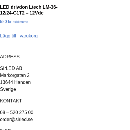
LED drivdon Ltech LM-36-
12/24-G1T2 – 12Vdc
580
kr
exkl moms
Lägg till i varukorg
ADRESS
SirLED AB
Markörgatan 2
13644 Handen
Sverige
KONTAKT
08 – 520 275 00
order@sirled.se