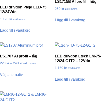
LS1715B Al profil – hög
LED drivdon Plejd LED-75
280
kr
exkl moms
12/24Vdc
1 120
kr
exkl moms
Lägg till i varukorg
Lägg till i varukorg
LS1707 Al profil – låg
LED drivdon Ltech LM-75-
12/24-G1T2 – 12Vdc
220
kr
–
240
kr
exkl moms
1 160
kr
exkl moms
Välj alternativ
Lägg till i varukorg