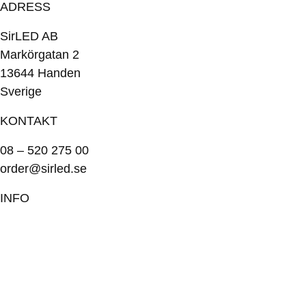
ADRESS
SirLED AB
Markörgatan 2
13644 Handen
Sverige
KONTAKT
08 – 520 275 00
order@sirled.se
INFO
Om oss
Köpvillkor
Integritetspolicy
Miljöpolicy