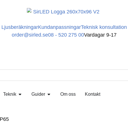
Ljusberäkningar
Kundanpassningar
Teknisk konsultation
order@sirled.se
08 - 520 275 00
Vardagar 9-17
Teknik
Guider
Om oss
Kontakt
IP65