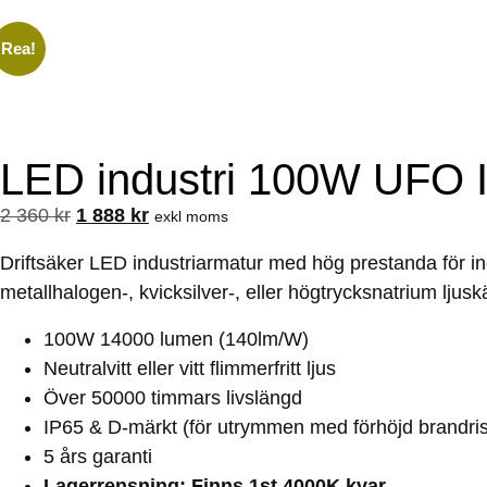
Rea!
LED industri 100W UFO 
2 360
kr
1 888
kr
exkl moms
Driftsäker LED industriarmatur med hög prestanda för ind
metallhalogen-, kvicksilver-, eller högtrycksnatrium ljuskä
100W 14000 lumen (140lm/W)
Neutralvitt eller vitt flimmerfritt ljus
Över 50000 timmars livslängd
IP65 & D-märkt (för utrymmen med förhöjd brandri
5 års garanti
Lagerrensning: Finns 1st 4000K kvar.