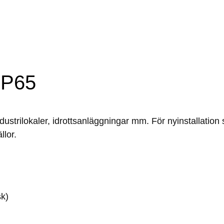
IP65
ustrilokaler, idrottsanläggningar mm. För nyinstallation
llor.
sk)