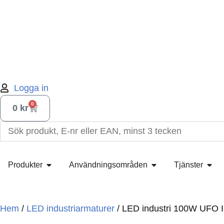
Logga in
0
0
kr
Produkter
Användningsområden
Tjänster
Hem
/
LED industriarmaturer
/ LED industri 100W UFO 