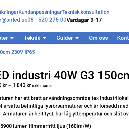
äkningar
Kundanpassningar
Teknisk konsultation
r@sirled.se
08 - 520 275 00
Vardagar 9-17
ster
Teknik
Guider
Om oss
Kont
50cm 230V IP65
ED industri 40W G3 150c
0
kr
–
1 840
kr
exkl moms
turen har ett brett användningsområde tex industrilokal
el ersätta befintliga lysrörsarmaturer och är försedd med
e. Armaturen är helt tyst, har låg yttemperatur och slä
5900 lumen flimmerfritt ljus (160lm/W)