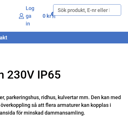
Log
0
ga
0
kr
in
akt
m 230V IP65
er, parkeringshus, ridhus, kulvertar mm. Den kan med
 överkoppling så att flera armaturer kan kopplas i
t ovansida för minskad dammansamling.