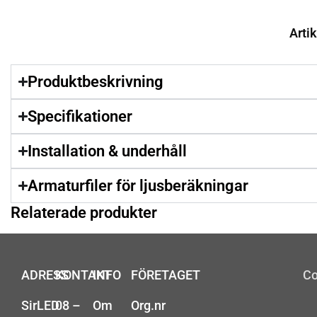
Artik
Produktbeskrivning
Specifikationer
Installation & underhåll
Armaturfiler för ljusberäkningar
Relaterade produkter
ADRESS
KONTAKT
INFO
FÖRETAGET
Co
SirLED
08 –
Om
Org.nr