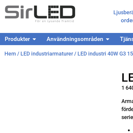
Ljusber
orde
Produkter
Användningsområden
Tjän
Hem
/
LED industriarmaturer
/ LED industri 40W G3 1
L
1 64
Arma
förd
seri