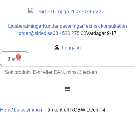
Ljusberäkningar
Kundanpassningar
Teknisk konsultation
order@sirled.se
08 - 520 275 00
Vardagar 9-17
Logga in
0
0
kr
Hem
/
Ljusstyrning
/ Fjärrkontroll RGBW Ltech F4