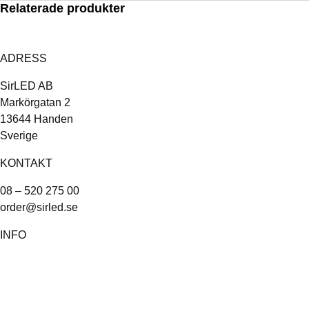
Relaterade produkter
ADRESS
SirLED AB
Markörgatan 2
13644 Handen
Sverige
KONTAKT
08 – 520 275 00
order@sirled.se
INFO
Om oss
Köpvillkor
Integritetspolicy