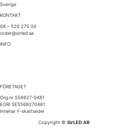
Sverige
KONTAKT
08 – 520 275 00
order@sirled.se
INFO
Om oss
Köpvillkor
Integritetspolicy
Miljöpolicy
FÖRETAGET
Org.nr 556827-0481
EORI SE5568270481
Innehar F-skattsedel
Copyright ©
SirLED AB