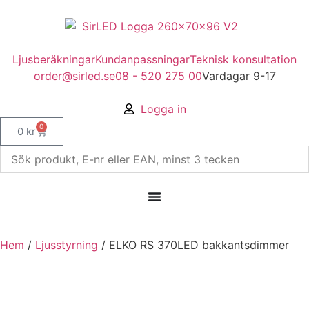
Ljusberäkningar
Kundanpassningar
Teknisk konsultation
order@sirled.se
08 - 520 275 00
Vardagar 9-17
Logga in
0
0
kr
Hem
/
Ljusstyrning
/ ELKO RS 370LED bakkantsdimmer