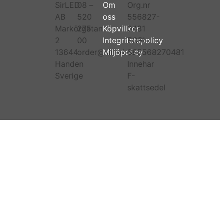
SirLED
08 –
Om
Org.nr
AB
520
oss
556827-
Markörgatan
275
Köpvillkor
0481
2
00
Integritetspolicy
EORI
13644
order@sirled.se
Miljöpolicy
SE5568270481
Handen
Innehar
Sverige
F-
skattsedel