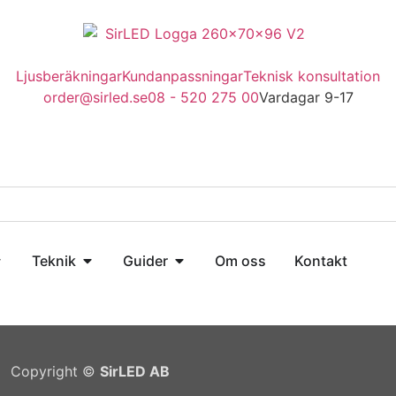
Ljusberäkningar
Kundanpassningar
Teknisk konsultation
order@sirled.se
08 - 520 275 00
Vardagar 9-17
Teknik
Guider
Om oss
Kontakt
Copyright ©
SirLED AB