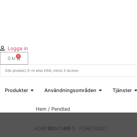
Logga in
0
0
kr
Produkter
Användningsområden
Tjänster
Hem
/
Pendlad
ADRESS
KONTAKT
INFO
FÖRETAGET